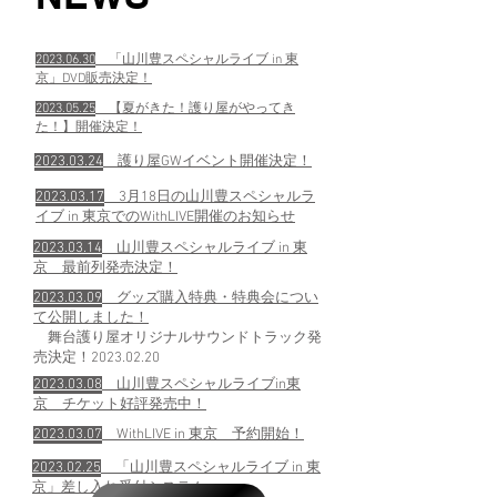
2023.06.30
「山川豊スペシャルライブ in 東
京」DVD販売決定！
2023.05.25
【夏がきた！護り屋がやってき
た！】開催決定！
2023.03.24
護り屋GWイベント開催決定！
2023.03.17
3月18日の山川豊スペシャルラ
イブ in 東京でのWithLIVE開催のお知らせ
2023.03.14
山川豊スペシャルライブ in 東
京 最前列発売決定！
2023.03.09
グッズ購入特典・特典会につい
て公開しました！
舞台護り屋オリジナルサウンドトラック発
売決定！
2023.02.20
2023.03.08
山川豊スペシャルライブin東
京 チケット好評発売中
！
2023.03.07
WithLIVE in 東京 予約開始
！
2023.02.25
「山川豊スペシャルライブ in 東
京」差し入れ受付システム-