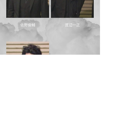
佐野俊輔
渡辺一正
宮田せいじ
山川豊
平松賢人
丹羽貞仁 西川鯉之亟 成瀬正孝
小林功 西川鯉娘 松岡富美 加納明
東野結花 田北良平 藤田誠樹 堀井みゆ
中下雄貴 内海太一 福島彩菜 山口希葵 西部涼介
佐野俊輔 渡辺一正 宮田せいじ