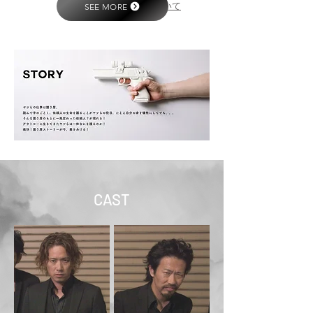
SEE MORE
Catering_Service-について
CAST