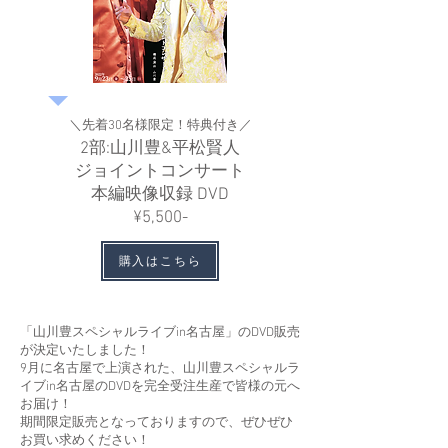
＼先着30名様限定！特典付き／
2部:山川豊&平松賢人
ジョイントコンサート
本編映像収録 DVD
​¥5,500-
購入はこちら
「山川豊スペシャルライブin名古屋」のDVD販売
が決定いたしました！
9月に名古屋で上演された、山川豊スペシャルラ
イブin名古屋のDVDを完全受注生産で皆様の元へ
お届け！
期間限定販売となっておりますので、ぜひぜひ
お買い求めください！