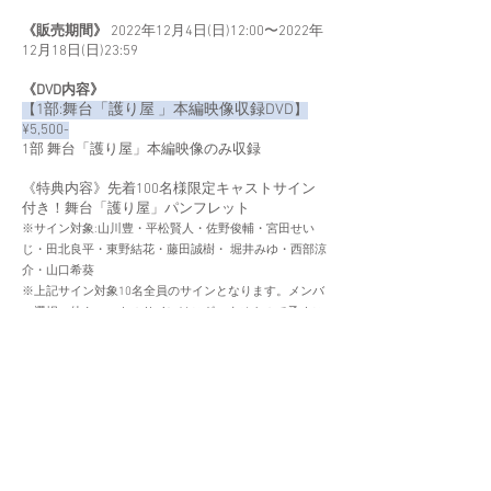
《販売期間》
2022年12月4日(日)12:00〜2022年
12月18日(日)23:59
《DVD内容》
1部:舞台「護り屋 」
本編映像収録DVD
【
】
¥5,500-
1部 舞台「護り屋」本編映像のみ収録
《特典内容》
先着100名様限定キャストサイン
付き！舞台「護り屋」パンフレット
※サイン対象:山川豊・平松賢人・佐野俊輔・宮田せい
じ・田北良平・東野結花・藤田誠樹・ 堀井みゆ・西部涼
介・山口希葵
※上記サイン対象10名全員のサインとなります。メンバ
ー選択・他キャストのサインはございませんので予めご
了承下さい。
※特典は先着100名様限定とさせていただきます。無く
なり次第終了となりますので予めご了承下さい。
※注文枚数・注文回数に関わらず特典はお一人様につき
1点とさせていただきます。
※DVDは特典終了後も販売いたします。
2部:山川豊&平松賢人
ジョイントコンサー
​【